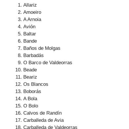
Allariz
Amoeiro
A Arnoia
Avión
Baltar
Bande
Baños de Molgas
Barbadás
O Barco de Valdeorras
Beade
Beariz
Os Blancos
Boborás
A Bola
O Bolo
Calvos de Randín
Carballeda de Avia
Carballeda de Valdeorras