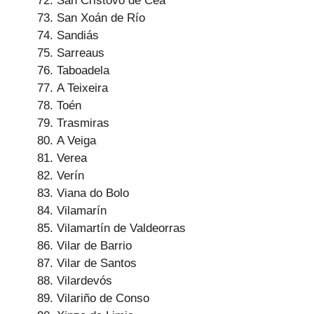
San Cristovo de Cea
San Xoán de Río
Sandiás
Sarreaus
Taboadela
A Teixeira
Toén
Trasmiras
A Veiga
Verea
Verín
Viana do Bolo
Vilamarín
Vilamartín de Valdeorras
Vilar de Barrio
Vilar de Santos
Vilardevós
Vilariño de Conso