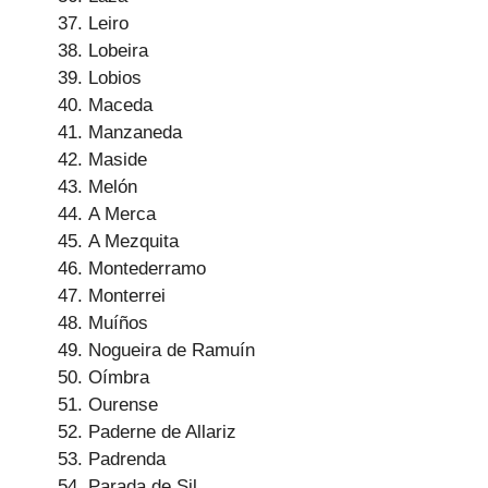
Leiro
Lobeira
Lobios
Maceda
Manzaneda
Maside
Melón
A Merca
A Mezquita
Montederramo
Monterrei
Muíños
Nogueira de Ramuín
Oímbra
Ourense
Paderne de Allariz
Padrenda
Parada de Sil