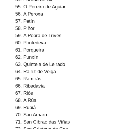
O Pereiro de Aguiar
A Peroxa
Petín
Piñor
A Pobra de Trives
Pontedeva
Porqueira
Punxín
Quintela de Leirado
Rairiz de Veiga
Ramirás
Ribadavia
Riós
A Rúa
Rubiá
San Amaro
San Cibrao das Viñas