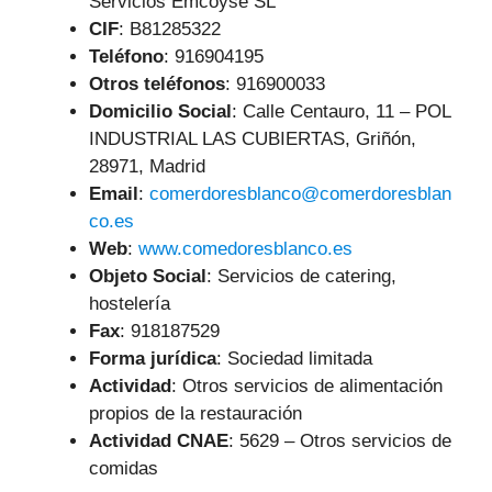
Servicios Emcoyse SL
CIF
: B81285322
Teléfono
:
916904195
Otros teléfonos
: 916900033
Domicilio Social
: Calle Centauro, 11 – POL
INDUSTRIAL LAS CUBIERTAS, Griñón,
28971, Madrid
Email
:
comerdoresblanco@comerdoresblan
co.es
Web
:
www.comedoresblanco.es
Objeto Social
:
Servicios de catering,
hostelería
Fax
: 918187529
Forma jurídica
: Sociedad limitada
Actividad
: Otros servicios de alimentación
propios de la restauración
Actividad CNAE
: 5629 – Otros servicios de
comidas