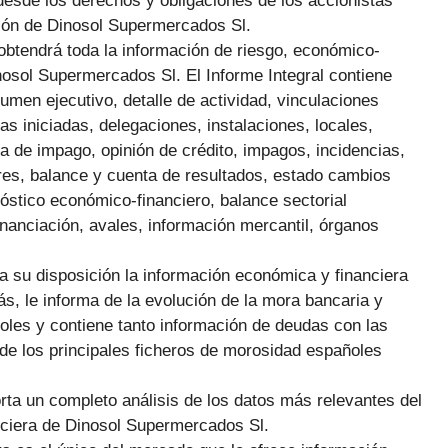
 desde los derechos y obligaciones de los accionistas
ción de Dinosol Supermercados Sl.
obtendrá toda la información de riesgo, económico-
nosol Supermercados Sl. El Informe Integral contiene
en ejecutivo, detalle de actividad, vinculaciones
ras iniciadas, delegaciones, instalaciones, locales,
a de impago, opinión de crédito, impagos, incidencias,
es, balance y cuenta de resultados, estado cambios
nóstico económico-financiero, balance sectorial
inanciación, avales, información mercantil, órganos
 a su disposición la información económica y financiera
, le informa de la evolución de la mora bancaria y
es y contiene tanto información de deudas con las
de los principales ficheros de morosidad españoles
orta un completo análisis de los datos más relevantes del
nciera de Dinosol Supermercados Sl.