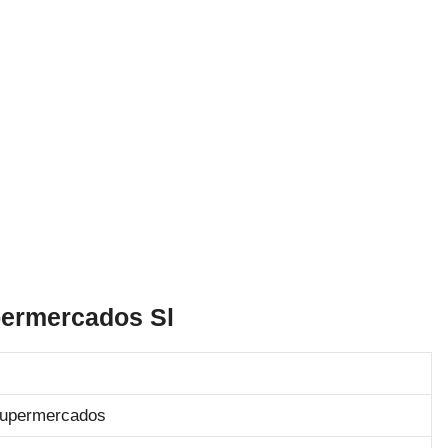
permercados Sl
 supermercados