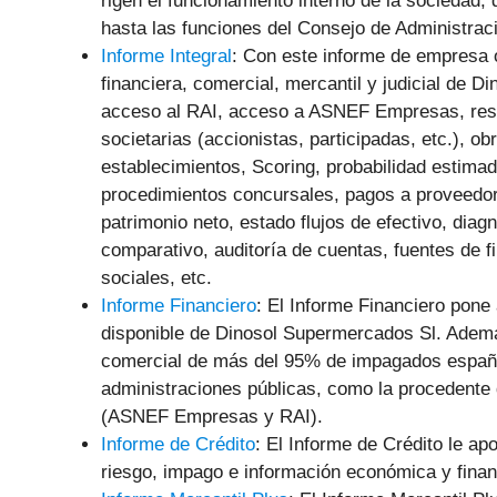
rigen el funcionamiento interno de la sociedad,
hasta las funciones del Consejo de Administra
Informe Integral
: Con este informe de empresa 
financiera, comercial, mercantil y judicial
de Di
acceso al RAI, acceso a ASNEF Empresas, resum
societarias (accionistas, participadas, etc.), ob
establecimientos, Scoring, probabilidad estimad
procedimientos concursales, pagos a proveedor
patrimonio neto, estado flujos de efectivo, diag
comparativo, auditoría de cuentas, fuentes de f
sociales, etc.
Informe Financiero
: El Informe Financiero pone
disponible de Dinosol Supermercados Sl. Además
comercial de más del 95% de impagados español
administraciones públicas, como la procedente 
(ASNEF Empresas y RAI).
Informe de Crédito
: El Informe de Crédito le ap
riesgo, impago e información económica y fina