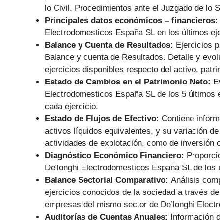
lo Civil. Procedimientos ante el Juzgado de lo S
Principales datos económicos – financieros
Electrodomesticos España SL en los últimos ej
Balance y Cuenta de Resultados:
Ejercicios 
Balance y cuenta de Resultados. Detalle y evolu
ejercicios disponibles respecto del activo, pat
Estado de Cambios en el Patrimonio Neto:
E
Electrodomesticos España SL de los 5 últimos e
cada ejercicio.
Estado de Flujos de Efectivo:
Contiene informa
activos líquidos equivalentes, y su variación de
actividades de explotación, como de inversión o
Diagnóstico Económico Financiero:
Proporci
De’longhi Electrodomesticos España SL de los úl
Balance Sectorial Comparativo:
Análisis comp
ejercicios conocidos de la sociedad a través de
empresas del mismo sector de De’longhi Elect
Auditorías de Cuentas Anuales:
Información d