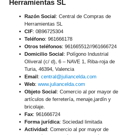
Herramientas SL
Razón Social
: Central de Compras de
Herramientas SL
CIF
: 0B96725304
Teléfono
:
961666178
Otros teléfonos
: 961665512//961666724
Domicilio Social
: Polígono Industrial
Oliveral (c/ d), 6 – NAVE 1, Riba-roja de
Turia, 46394, Valencia
Email
:
central@juliancelda.com
Web
:
www.juliancelda.com
Objeto Social
:
Comercio al por mayor de
artículos de ferretería, menaje,jardín y
bricolaje.
Fax
: 961666724
Forma jurídica
: Sociedad limitada
Actividad
: Comercio al por mayor de