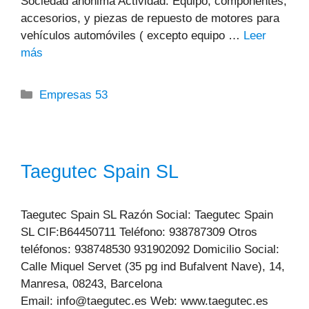
Sociedad anónima Actividad: Equipo, componentes,
accesorios, y piezas de repuesto de motores para
vehículos automóviles ( excepto equipo …
Leer
más
Categorías
Empresas 53
Taegutec Spain SL
Taegutec Spain SL Razón Social: Taegutec Spain
SL CIF:B64450711 Teléfono: 938787309 Otros
teléfonos: 938748530 931902092 Domicilio Social:
Calle Miquel Servet (35 pg ind Bufalvent Nave), 14,
Manresa, 08243, Barcelona
Email: info@taegutec.es Web: www.taegutec.es