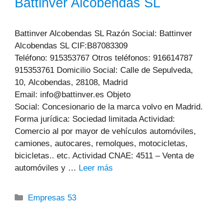
Battinver Alcobendas SL
Battinver Alcobendas SL Razón Social: Battinver
Alcobendas SL CIF:B87083309
Teléfono: 915353767 Otros teléfonos: 916614787
915353761 Domicilio Social: Calle de Sepulveda,
10, Alcobendas, 28108, Madrid
Email: info@battinver.es Objeto
Social: Concesionario de la marca volvo en Madrid.
Forma jurídica: Sociedad limitada Actividad:
Comercio al por mayor de vehículos automóviles,
camiones, autocares, remolques, motocicletas,
bicicletas.. etc. Actividad CNAE: 4511 – Venta de
automóviles y …
Leer más
Categorías
Empresas 53