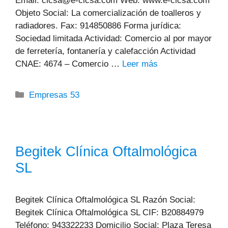
Email: cicsa@e-cicsa.com Web: www.e-cicsa.com
Objeto Social: La comercialización de toalleros y
radiadores. Fax: 914850886 Forma jurídica:
Sociedad limitada Actividad: Comercio al por mayor
de ferretería, fontanería y calefacción Actividad
CNAE: 4674 – Comercio …
Leer más
Categorías
Empresas 53
Begitek Clínica Oftalmológica
SL
Begitek Clínica Oftalmológica SL Razón Social:
Begitek Clínica Oftalmológica SL CIF: B20884979
Teléfono: 943322233 Domicilio Social: Plaza Teresa