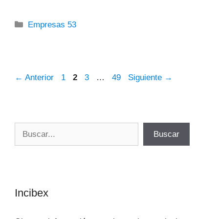
Categorías
Empresas 53
Página
Página
Página
Página
←
Anterior
1
2
3
…
49
Siguiente
→
Buscar
Buscar
Incibex