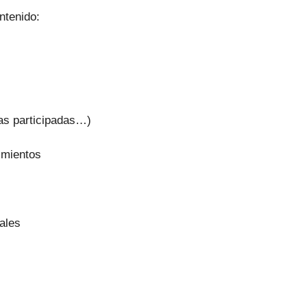
ntenido:
sas participadas…)
imientos
ales