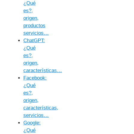
¿Qué
es?,
origen,
productos
servicios…
ChatGPT:
¿Qué
es?,
origen,
características…
Facebook:
¿Qué
es?,
origen,
características,
servicios…
Google:
¿Qué