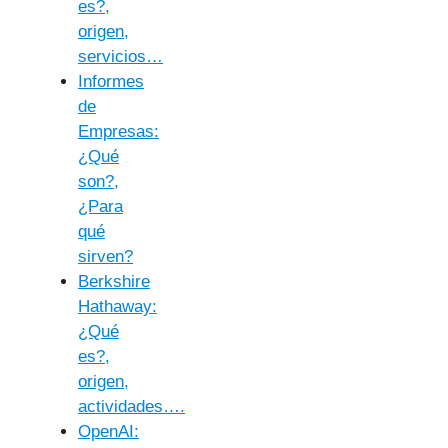
es?,
origen,
servicios…
Informes
de
Empresas:
¿Qué
son?,
¿Para
qué
sirven?
Berkshire
Hathaway:
¿Qué
es?,
origen,
actividades….
OpenAI: