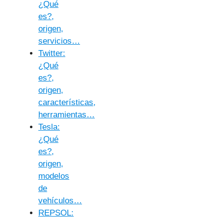
¿Qué
es?,
origen,
servicios…
Twitter:
¿Qué
es?,
origen,
características,
herramientas…
Tesla:
¿Qué
es?,
origen,
modelos
de
vehículos…
REPSOL: