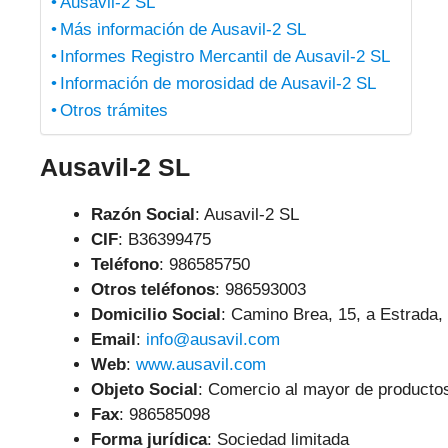
Ausavil-2 SL
Más información de Ausavil-2 SL
Informes Registro Mercantil de Ausavil-2 SL
Información de morosidad de Ausavil-2 SL
Otros trámites
Ausavil-2 SL
Razón Social
: Ausavil-2 SL
CIF
: B36399475
Teléfono
:
986585750
Otros teléfonos
: 986593003
Domicilio Social
: Camino Brea, 15, a Estrada,
Email
:
info@ausavil.com
Web
:
www.ausavil.com
Objeto Social
:
Comercio al mayor de productos 
Fax
: 986585098
Forma jurídica
: Sociedad limitada