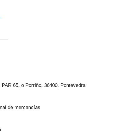
L
a, PAR 65, o Porriño, 36400, Pontevedra
onal de mercancías
a