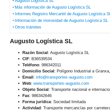
Augusto Logística SL
Más información de Augusto Logística SL
Informes Registro Mercantil de Augusto Logística S
Información de morosidad de Augusto Logística SL
Otros trámites
Augusto Logística SL
Razón Social
: Augusto Logística SL
CIF
: B36539534
Teléfono
:
986342011
Domicilio Social
: Polígono Industrial a Granx
Email
:
info@transportes-augusto.com
Web
:
www.transportes-augusto.com
Objeto Social
:
Transporte nacional e internaci
Fax
: 986342646
Forma jurídica
: Sociedad limitada
Actividad
: Transporte mercancías por carreter