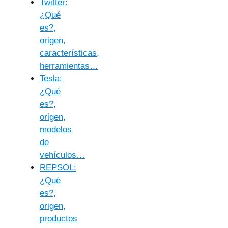
Twitter:
¿Qué
es?,
origen,
características,
herramientas…
Tesla:
¿Qué
es?,
origen,
modelos
de
vehículos…
REPSOL:
¿Qué
es?,
origen,
productos