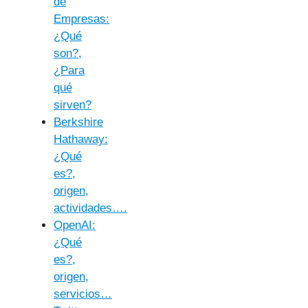
de
Empresas:
¿Qué
son?,
¿Para
qué
sirven?
Berkshire
Hathaway:
¿Qué
es?,
origen,
actividades….
OpenAI:
¿Qué
es?,
origen,
servicios…