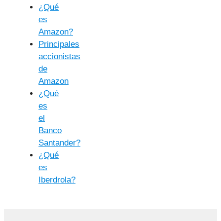
¿Qué
es
Amazon?
Principales
accionistas
de
Amazon
¿Qué
es
el
Banco
Santander?
¿Qué
es
Iberdrola?