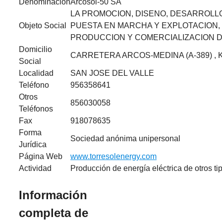
Denominación
Arcosol-50 SA
LA PROMOCION, DISENO, DESARROLL
Objeto Social
PUESTA EN MARCHA Y EXPLOTACION, 
PRODUCCION Y COMERCIALIZACION D
Domicilio
CARRETERA ARCOS-MEDINA (A-389) , K
Social
Localidad
SAN JOSE DEL VALLE
Teléfono
956358641
Otros
856030058
Teléfonos
Fax
918078635
Forma
Sociedad anónima unipersonal
Jurídica
Página Web
www.torresolenergy.com
Actividad
Producción de energía eléctrica de otros ti
Información
completa de