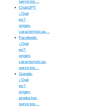
servicios…
ChatGPT:
¿Qué
es?,
origen,
características…
Facebook:
¿Qué
es?,
origen,
características,
servicios…
Google:
¿Qué
es?,
origen,
productos,
servicios…