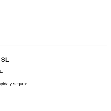
 SL
L.
ápida y segura: