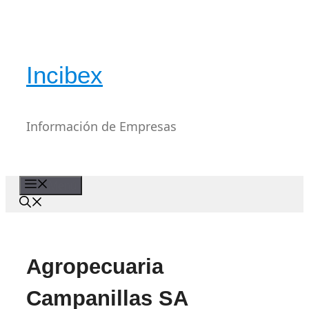
Saltar
al
contenido
Incibex
Información de Empresas
Menú
Agropecuaria
Campanillas SA