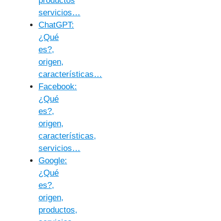
productos
servicios…
ChatGPT:
¿Qué
es?,
origen,
características…
Facebook:
¿Qué
es?,
origen,
características,
servicios…
Google:
¿Qué
es?,
origen,
productos,