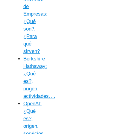
de
Empresas:
¿Qué
son?,
¿Para
qué
sirven?
Berkshire
Hathaway:
¿Qué
es?,
origen,
actividades….
OpenAI:
¿Qué
es?,
origen,
servicios…