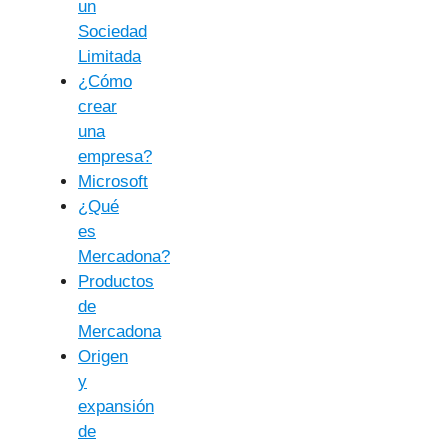
un
Sociedad
Limitada
¿Cómo
crear
una
empresa?
Microsoft
¿Qué
es
Mercadona?
Productos
de
Mercadona
Origen
y
expansión
de