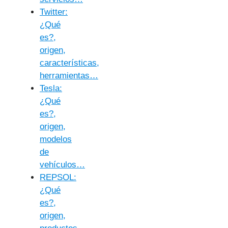
Twitter:
¿Qué
es?,
origen,
características,
herramientas…
Tesla:
¿Qué
es?,
origen,
modelos
de
vehículos…
REPSOL:
¿Qué
es?,
origen,