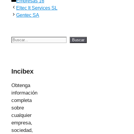
Categorías
Empresas 16
Eltec It Services SL
Gentec SA
Buscar
Buscar
Incibex
Obtenga
información
completa
sobre
cualquier
empresa,
sociedad,